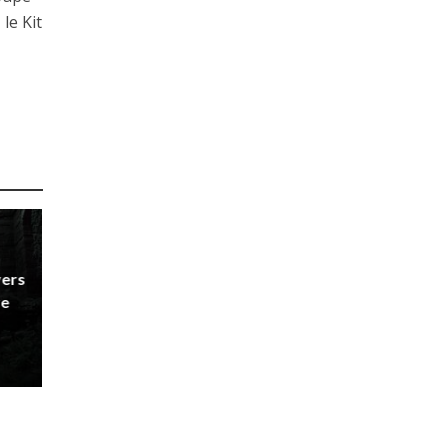
le Kit
vers
re