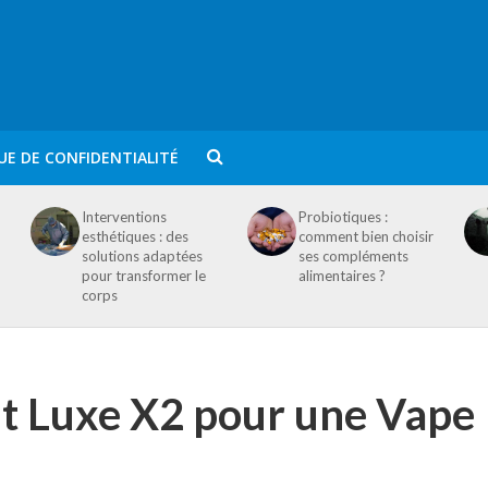
UE DE CONFIDENTIALITÉ
Interventions
Probiotiques :
esthétiques : des
comment bien choisir
solutions adaptées
ses compléments
pour transformer le
alimentaires ?
corps
Kit Luxe X2 pour une Vape