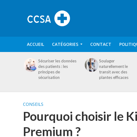
ACCUEIL
CATÉGORIES
CONTACT
POLITIQ
Sécuriser les données
Soulager
des patients : les
naturellement le
principes de
transit avec des
sécurisation
plantes efficaces
CONSEILS
Pourquoi choisir le 
Premium ?