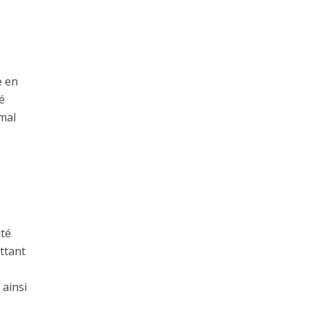
e en
é
mal
ité
ttant
 ainsi