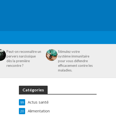
Peut-on reconnaître un
Stimulez votre
pervers narcissique
système immunitaire
dès la première
pour vous défendre
rencontre ?
efficacement contre les
maladies.
Catégories
Actus santé
99
Alimentation
20