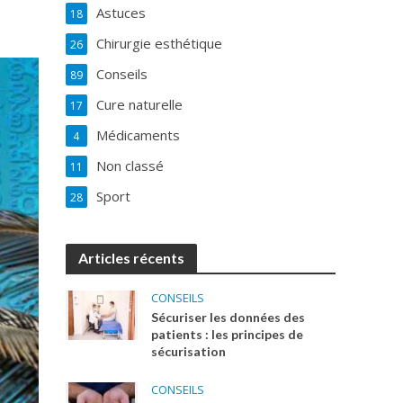
Astuces
18
Chirurgie esthétique
26
Conseils
89
Cure naturelle
17
Médicaments
4
Non classé
11
Sport
28
Articles récents
CONSEILS
Sécuriser les données des
patients : les principes de
sécurisation
CONSEILS