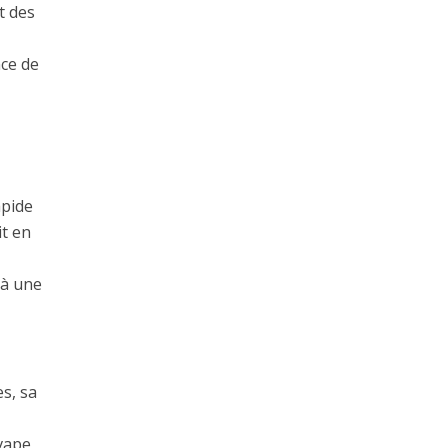
t des
nce de
apide
it en
 à une
s, sa
 vape