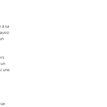
e à sa
 aussi
’un
ers
 un
si une
rue