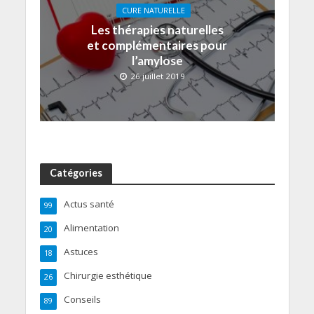
CURE NATURELLE
Les thérapies naturelles
et complémentaires pour
l’amylose
26 juillet 2019
Catégories
Actus santé
99
Alimentation
20
Astuces
18
Chirurgie esthétique
26
Conseils
89