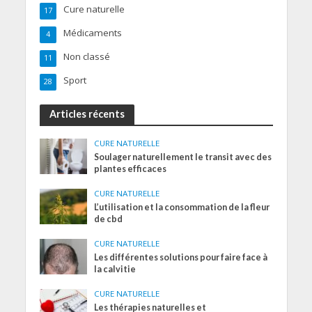
Cure naturelle
17
Médicaments
4
Non classé
11
Sport
28
Articles récents
CURE NATURELLE
Soulager naturellement le transit avec des
plantes efficaces
CURE NATURELLE
L’utilisation et la consommation de la fleur
de cbd
CURE NATURELLE
Les différentes solutions pour faire face à
la calvitie
CURE NATURELLE
Les thérapies naturelles et