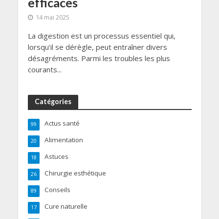
efficaces
14 mai 2025
La digestion est un processus essentiel qui,
lorsqu’il se dérègle, peut entraîner divers
désagréments. Parmi les troubles les plus
courants...
Catégories
Actus santé
99
Alimentation
20
Astuces
18
Chirurgie esthétique
26
Conseils
89
Cure naturelle
17